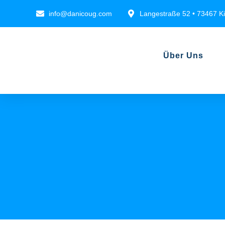
info@danicoug.com
Langestraße 52 • 73467 K
Über Uns