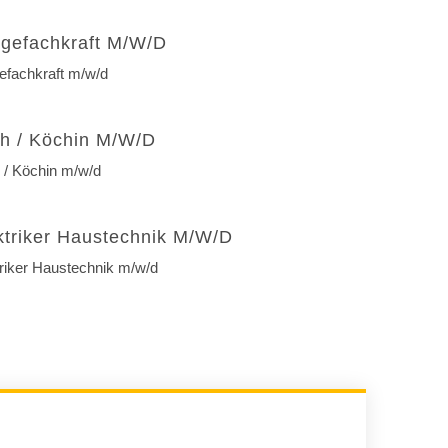
egefachkraft M/w/d
efachkraft m/w/d
h / Köchin M/w/d
 / Köchin m/w/d
ktriker Haustechnik M/w/d
triker Haustechnik m/w/d