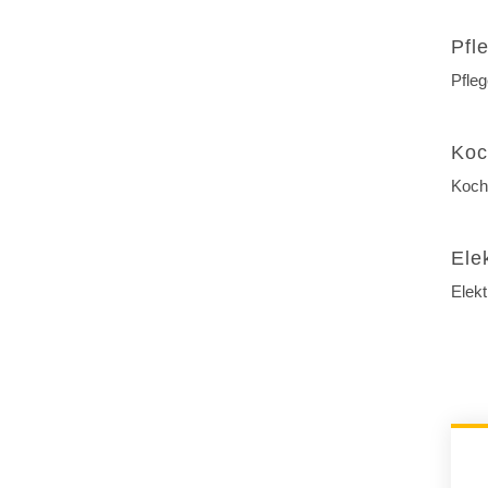
Pfl
Pfleg
Koc
Koch
Ele
Elek