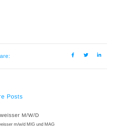
are:
e Posts
weisser M/w/d
eisser m/w/d MIG und MAG