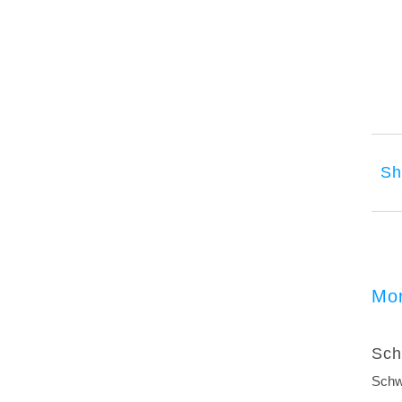
Sh
Mor
Sch
Schw